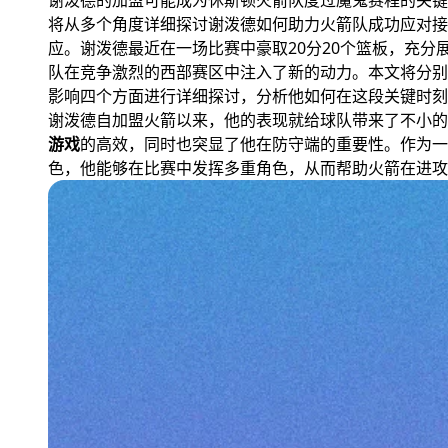
谢泼德的加盟可能成为休斯顿火箭队度过魔鬼赛程的关键
将从多个角度详细探讨谢泼德如何助力火箭队成功应对接
应。谢泼德最近在一场比赛中豪取20分20个篮板，充
队在竞争激烈的西部赛区中注入了新的动力。本文将分别
影响四个方面进行详细探讨，分析他如何在这段关键时刻
谢泼德自加盟火箭以来，他的表现就给球队带来了不小的
游戏
的高效，同时也突显了他在防守端的重要性。作为一
色，他能够在比赛中发挥多重角色，从而帮助火箭在进攻