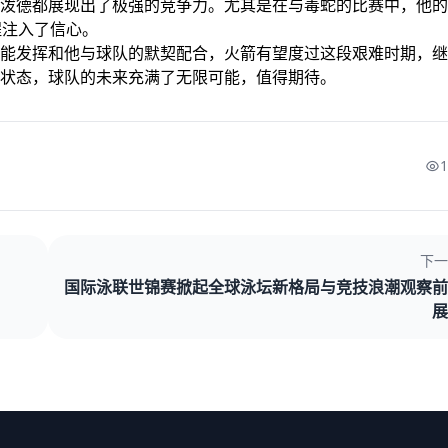
泼德都展现出了极强的竞争力。尤其是在与毒蛇的比赛中，他的
程注入了信心。
能发挥和他与球队的默契配合，火箭有望度过这段艰难时期，继
状态，球队的未来充满了无限可能，值得期待。
下一
国际泳联世锦赛掀起全球泳坛新格局与竞技浪潮观察前
展