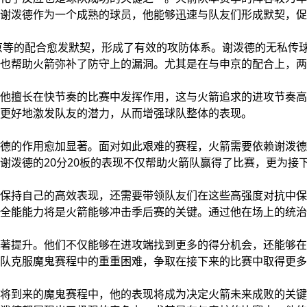
谢泼德作为一个成熟的球员，他能够迅速与队友们形成默契，促
京等的配合愈发默契，形成了有效的攻防体系。谢泼德的无私传
也帮助火箭弥补了防守上的漏洞。尤其是在与申京的配合上，两
他擅长在快节奏的比赛中发挥作用，这与火箭追求的进攻节奏高
更好地激发队友的潜力，从而增强球队整体的表现。
德的作用愈加显著。面对如此艰难的赛程，火箭需要依赖谢泼德
谢泼德的20分20板的表现不仅帮助火箭队赢得了比赛，更为接
保持自己的高效表现，还需要带领队友们在这些高强度对抗中保
全能能力将是火箭能够冲击季后赛的关键。通过他在场上的统治
著提升。他们不仅能够在进攻端找到更多的得分机会，还能够在
队克服魔鬼赛程中的重重困难，争取在接下来的比赛中取得更多
将到来的魔鬼赛程中，他的表现将成为决定火箭未来成败的关键