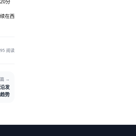
20分
续在西
195 阅读
篇 →
沿发
趋势