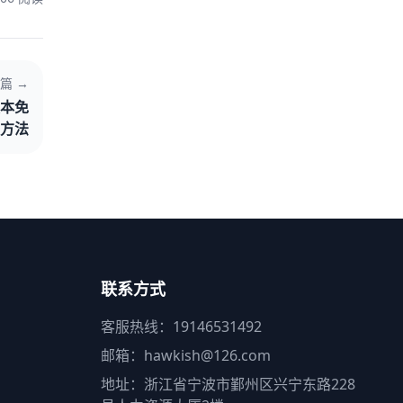
篇 →
本免
方法
联系方式
客服热线：19146531492
邮箱：hawkish@126.com
地址：浙江省宁波市鄞州区兴宁东路228