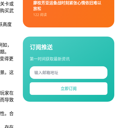
廖桂芳亚运备战时刻紧张心情依旧难以
关卡或
放松
购买武
122 阅读
跃高度
例如，
订阅推送
题。
变得更
第一时间获取最新资讯
景。这
立即订阅
玩家在
而导致
性。合
，存在