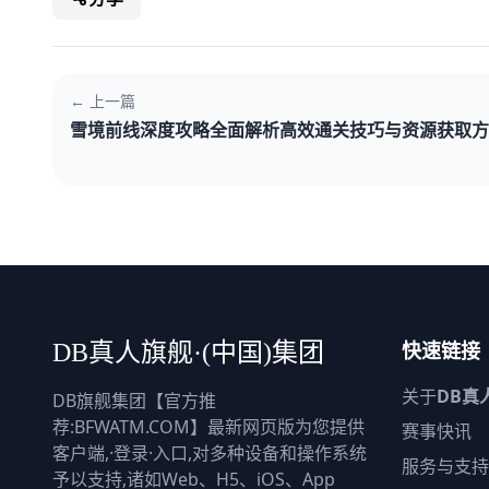
← 上一篇
雪境前线深度攻略全面解析高效通关技巧与资源获取方
快速链接
DB真人旗舰·(中国)集团
关于
DB真
DB旗舰集团【官方推
荐:BFWATM.COM】最新网页版为您提供
赛事快讯
客户端,·登录·入口,对多种设备和操作系统
服务与支持
予以支持,诸如Web、H5、iOS、App