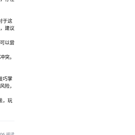
对于这
，建议
可以尝
冲突。
技巧掌
风险，
法，玩
206 阅读