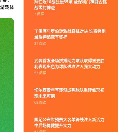
功能、
拜仁近10战狂轰35球 圣保利门神能否挑
游戏体
战零封神迹
7 阅读
丁俊晖与罗伯逊激战巅峰对决 谁将笑到
最后捧起冠军奖杯
31 阅读
武磊首发全场拼搏助力球队取得重要胜
利表现出色为球队进攻注入强大动力
57 阅读
切尔西青年军逐渐成熟球队重建雏形初
现未来可期
68 阅读
国足公布世预赛大名单锋线注入新活力
中后场稳健提升实力
81 阅读