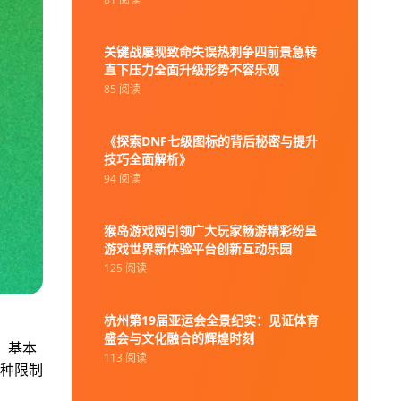
关键战屡现致命失误热刺争四前景急转
直下压力全面升级形势不容乐观
85 阅读
《探索DNF七级图标的背后秘密与提升
技巧全面解析》
94 阅读
猴岛游戏网引领广大玩家畅游精彩纷呈
游戏世界新体验平台创新互动乐园
125 阅读
杭州第19届亚运会全景纪实：见证体育
盛会与文化融合的辉煌时刻
。基本
113 阅读
种限制